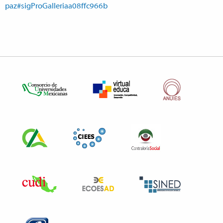
paz#sigProGalleriaa08ffc966b